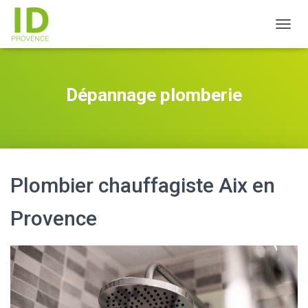
D
É
P
L
I
Dépannage plomberie
E
R
L
A
N
A
V
Plombier chauffagiste Aix en
I
G
Provence
A
T
I
O
N